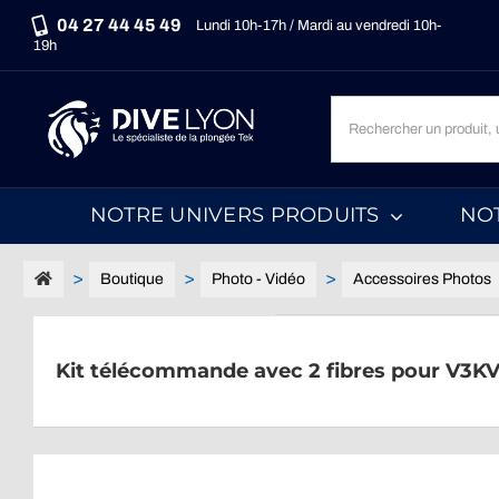
Passer
04 27 44 45 49
Lundi 10h-17h / Mardi au vendredi 10h-
au
19h
contenu
Recherche
un
produit,
une
NOTRE UNIVERS PRODUITS
NO
marque,
une
catégorie...
Boutique
Photo - Vidéo
Accessoires Photos
Kit télécommande avec 2 fibres pour V3K