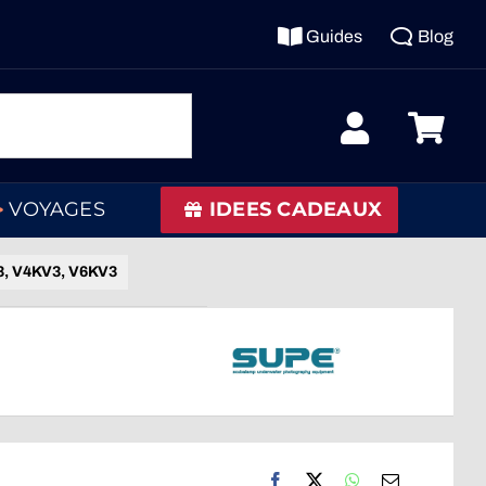
Guides
Blog
VOYAGES
IDEES CADEAUX
V3, V4KV3, V6KV3