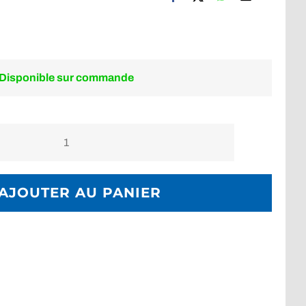
Disponible sur commande
quantité
de
Kit
AJOUTER AU PANIER
télécommande
avec
2
fibres
pour
V3KV3,
V4KV3,