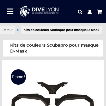
Passer
au
Toggle
contenu
Navigation
NOTRE UNIVERS PRODUITS
Kits de couleurs Scubapro pour masque D-Mask
NOTRE MAGASIN
Kits de couleurs Scubapro pour masque
D-Mask
CONTACTEZ-NOUS
IDEES CADEAUX
Promo !
Guides
Blog