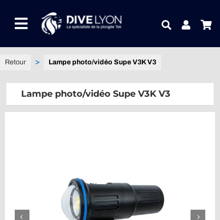
Passer
au
Toggle
contenu
Navigation
NOTRE UNIVERS PRODUITS
Lampe photo/vidéo Supe V3K V3
NOTRE MAGASIN
Lampe photo/vidéo Supe V3K V3
CONTACTEZ-NOUS
IDEES CADEAUX
Guides
Blog