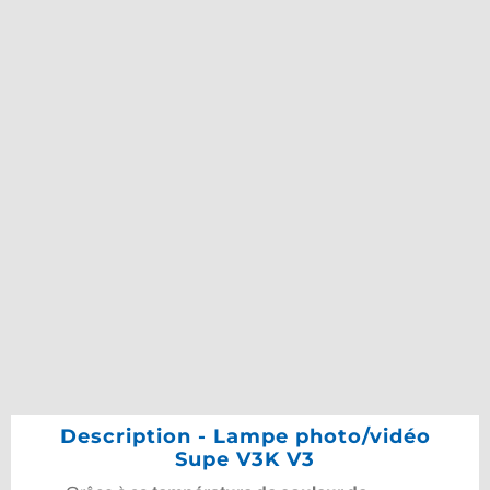
Description - Lampe photo/vidéo
Supe V3K V3