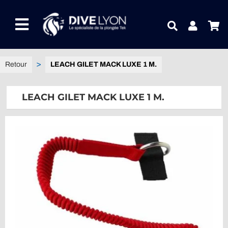
Passer
au
Toggle
contenu
Navigation
NOTRE UNIVERS PRODUITS
LEACH GILET MACK LUXE 1 M.
NOTRE MAGASIN
LEACH GILET MACK LUXE 1 M.
CONTACTEZ-NOUS
IDEES CADEAUX
Guides
Blog