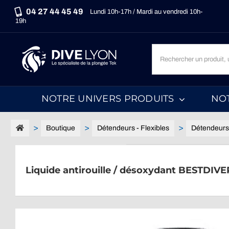
Passer
04 27 44 45 49
Lundi 10h-17h / Mardi au vendredi 10h-
au
19h
contenu
Recherche
un
produit,
une
NOTRE UNIVERS PRODUITS
NO
marque,
une
catégorie...
Boutique
Détendeurs - Flexibles
Détendeurs
Liquide antirouille / désoxydant BESTDIVE