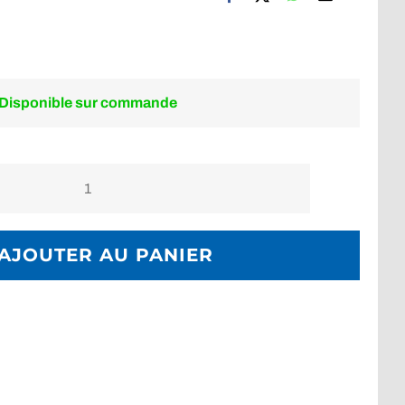
Disponible sur commande
quantité
de
Liquide
AJOUTER AU PANIER
antirouille
/
désoxydant
BESTDIVERS
1
kg