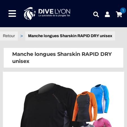
Passer
au
1
Toggle
contenu
Navigation
NOTRE UNIVERS PRODUITS
Manche longues Sharskin RAPID DRY unisex
NOTRE MAGASIN
Manche longues Sharskin RAPID DRY
unisex
CONTACTEZ-NOUS
IDEES CADEAUX
Guides
Blog