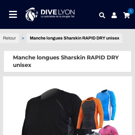
Passer
au
1
Toggle
contenu
Navigation
NOTRE UNIVERS PRODUITS
Manche longues Sharskin RAPID DRY unisex
NOTRE MAGASIN
Manche longues Sharskin RAPID DRY
unisex
CONTACTEZ-NOUS
IDEES CADEAUX
Guides
Blog