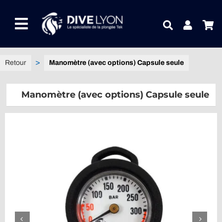
Passer
au
Toggle
contenu
Navigation
NOTRE UNIVERS PRODUITS
Manomètre (avec options) Capsule seule
NOTRE MAGASIN
Manomètre (avec options) Capsule seule
CONTACTEZ-NOUS
IDEES CADEAUX
Guides
Blog