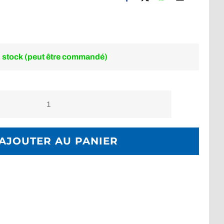
 stock (peut être commandé)
quantité
de
Masque
AJOUTER AU PANIER
oxygène
haute
concentration
inhalation
avec
réserve
adulte