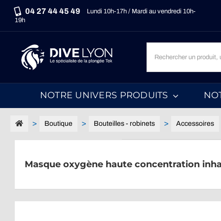
Passer
04 27 44 45 49
Lundi 10h-17h / Mardi au vendredi 10h-
au
19h
contenu
Recherche
un
produit,
une
NOTRE UNIVERS PRODUITS
NO
marque,
une
catégorie...
Boutique
Bouteilles - robinets
Accessoires
Masque oxygène haute concentration inhal