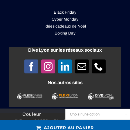
Black Friday
Cyber Monday
Idées cadeaux de Noël
Boxing Day
Dive Lyon sur les réseaux sociaux
Nos autres sites
Couleur

© Copyright 2024 |
Dive Lyon
| All rights reserved |
AJOUTER AU PANIER
Created by
Devnet MRJ