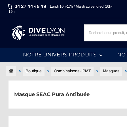
Passer
04 27 44 45 49
Lundi 10h-17h / Mardi au vendredi 10h-
au
19h
contenu
Recherche
un
produit,
une
NOTRE UNIVERS PRODUITS
NO
marque,
une
catégorie...
Boutique
Combinaisons - PMT
Masques
Masque SEAC Pura Antibuée