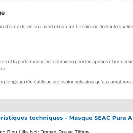
ge
un champ de vision ouvert et naturel. Le silicone de haute qualité
litée et la performance est optimisée pour les apnées et immers
is.
x plongeurs récréatifs ou professionnels ainsi qu’aux amateurs
éristiques techniques - Masque SEAC Pura A
anc
,
Bleu
,
Lilla
,
Noir
,
Orange
,
Rouge
,
Tiffany