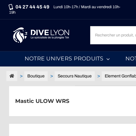
Passer
04 27 44 45 49
Lundi 10h-17h / Mardi au vendredi 10h-
au
19h
contenu
Recherche
un
produit,
une
NOTRE UNIVERS PRODUITS
NO
marque,
une
catégorie...
Boutique
Secours Nautique
Element Gonflab
Mastic ULOW WRS