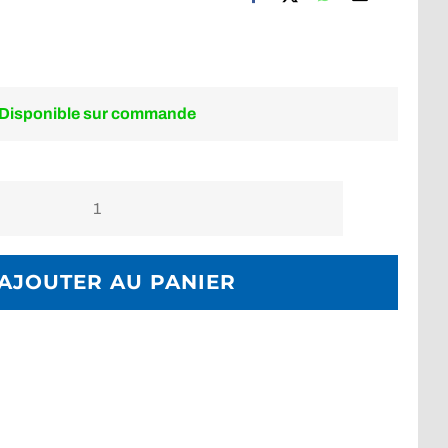
Disponible sur commande
quantité
de
Mastic
AJOUTER AU PANIER
ULOW
WRS