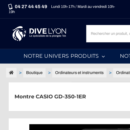
Passer
04 27 44 45 49
Lundi 10h-17h / Mardi au vendredi 10h-
au
19h
contenu
Recherche
un
produit,
une
NOTRE UNIVERS PRODUITS
NO
marque,
une
catégorie...
Boutique
Ordinateurs et instruments
Ordinat
Montre CASIO GD-350-1ER