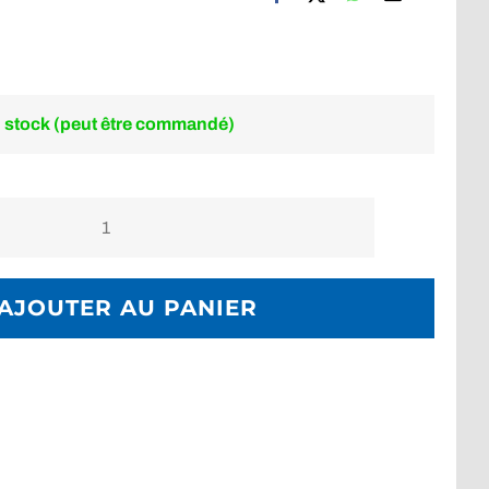
 stock (peut être commandé)
quantité
de
Montre
AJOUTER AU PANIER
CASIO
GD-
350-
1ER