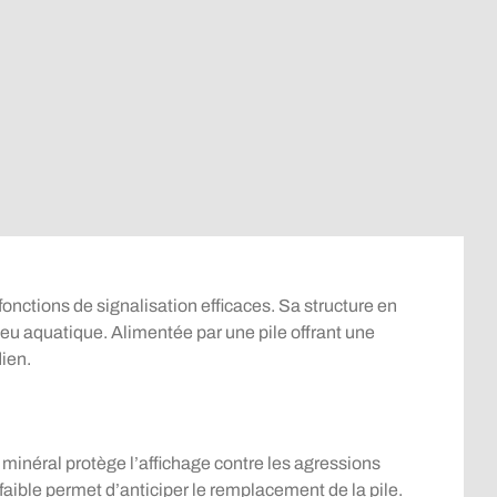
ctions de signalisation efficaces. Sa structure en
ieu aquatique. Alimentée par une pile offrant une
ien.
e minéral protège l’affichage contre les agressions
 faible permet d’anticiper le remplacement de la pile.