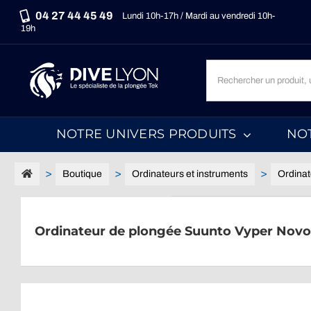
Passer
04 27 44 45 49
Lundi 10h-17h / Mardi au vendredi 10h-
au
19h
contenu
Recherche
un
produit,
une
NOTRE UNIVERS PRODUITS
NO
marque,
une
catégorie...
Boutique
Ordinateurs et instruments
Ordinat
Ordinateur de plongée Suunto Vyper Nov