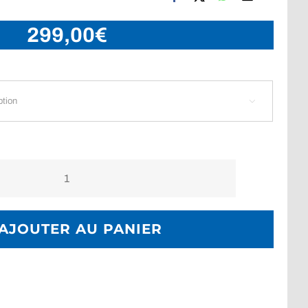
299,00
€

quantité
de
Ordinateur
AJOUTER AU PANIER
de
plongée
Suunto
Vyper
Novo