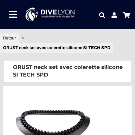
Passer
au
Toggle
contenu
Navigation
NOTRE UNIVERS PRODUITS
ORUST neck set avec colerette silicone SI TECH SPD
NOTRE MAGASIN
ORUST neck set avec colerette silicone
CONTACTEZ-NOUS
SI TECH SPD
IDEES CADEAUX
Guides
Blog