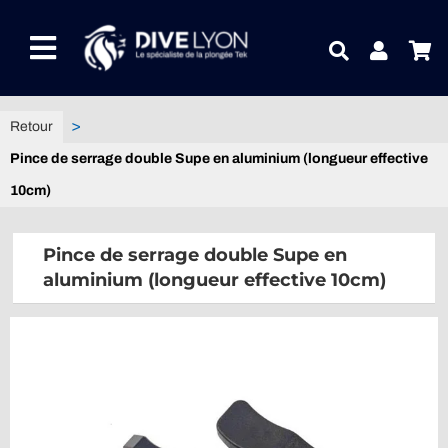
Passer
au
Toggle
contenu
Navigation
NOTRE UNIVERS PRODUITS
Pince de serrage double Supe en aluminium (longueur effective
NOTRE MAGASIN
10cm)
CONTACTEZ-NOUS
Pince de serrage double Supe en
aluminium (longueur effective 10cm)
IDEES CADEAUX
Guides
Blog