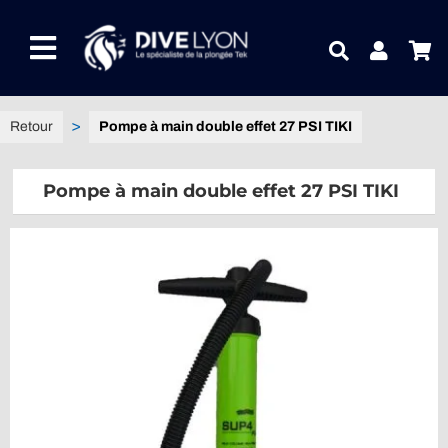
Passer
au
Toggle
contenu
Navigation
NOTRE UNIVERS PRODUITS
Pompe à main double effet 27 PSI TIKI
NOTRE MAGASIN
Pompe à main double effet 27 PSI TIKI
CONTACTEZ-NOUS
IDEES CADEAUX
Guides
Blog