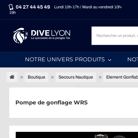
Passer
04 27 44 45 49
Lundi 10h-17h / Mardi au vendredi 10h-
au
19h
contenu
Recherche
un
produit,
une
NOTRE UNIVERS PRODUITS
NO
marque,
une
catégorie...
Boutique
Secours Nautique
Element Gonflab
Pompe de gonflage WRS