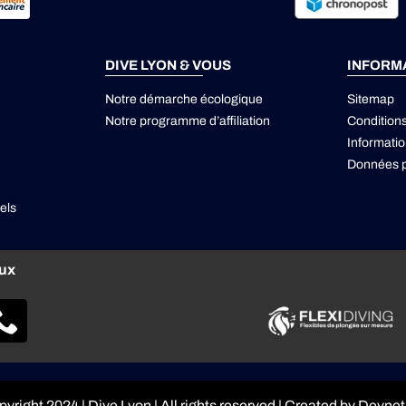
DIVE LYON & VOUS
INFORM
Notre démarche écologique
Sitemap
Notre programme d’affiliation
Condition
Informatio
Données p
els
aux
pyright 2024 |
Dive Lyon
| All rights reserved | Created by
Devne