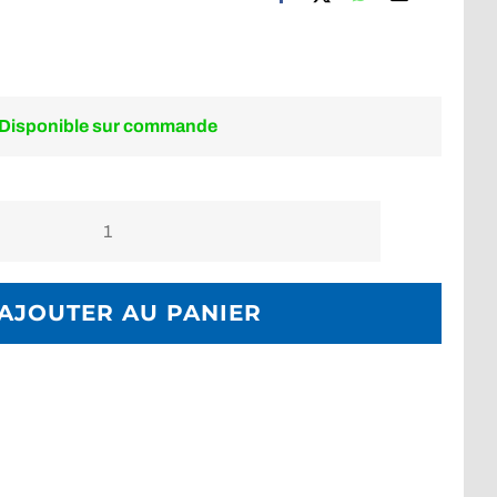
Disponible sur commande
quantité
de
Pompe
AJOUTER AU PANIER
de
gonflage
WRS