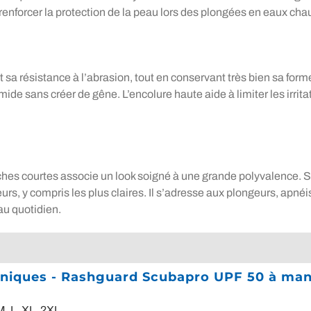
nforcer la protection de la peau lors des plongées en eaux chau
t sa résistance à l’abrasion, tout en conservant très bien sa for
mide sans créer de gêne. L’encolure haute aide à limiter les irri
ches courtes associe un look soigné à une grande polyvalence. S
rs, y compris les plus claires. Il s’adresse aux plongeurs, apn
au quotidien.
chniques - Rashguard Scubapro UPF 50 à m
M
,
L
,
XL
,
2XL