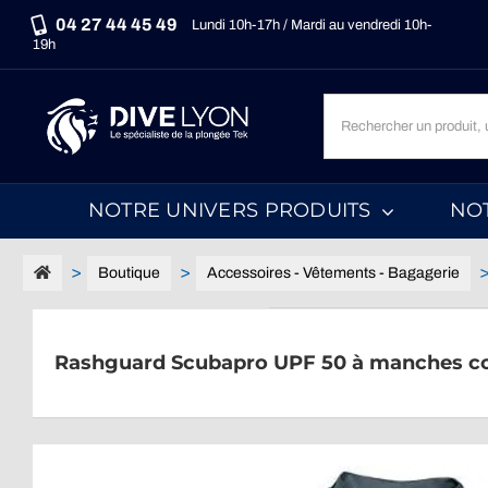
Passer
04 27 44 45 49
Lundi 10h-17h / Mardi au vendredi 10h-
au
19h
contenu
Recherche
un
produit,
une
NOTRE UNIVERS PRODUITS
NO
marque,
une
catégorie...
Boutique
Accessoires - Vêtements - Bagagerie
Rashguard Scubapro UPF 50 à manches 