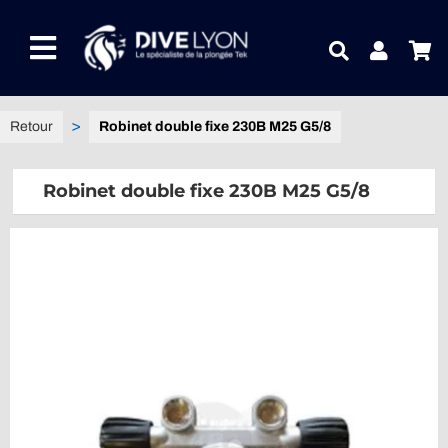
Passer
au
Toggle
contenu
Navigation
NOTRE UNIVERS PRODUITS
Robinet double fixe 230B M25 G5/8
NOTRE MAGASIN
Robinet double fixe 230B M25 G5/8
CONTACTEZ-NOUS
IDEES CADEAUX
Guides
Blog