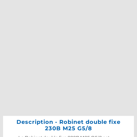
Description - Robinet double fixe
230B M25 G5/8