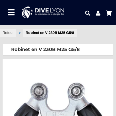
Passer
au
Toggle
contenu
Navigation
NOTRE UNIVERS PRODUITS
Robinet en V 230B M25 G5/8
NOTRE MAGASIN
Robinet en V 230B M25 G5/8
CONTACTEZ-NOUS
IDEES CADEAUX
Guides
Blog