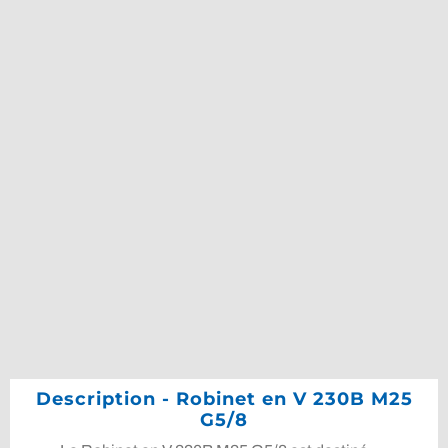
Description - Robinet en V 230B M25
G5/8