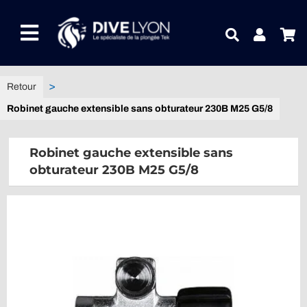
Passer
au
Toggle
contenu
Navigation
NOTRE UNIVERS PRODUITS
Robinet gauche extensible sans obturateur 230B M25 G5/8
NOTRE MAGASIN
Robinet gauche extensible sans
CONTACTEZ-NOUS
obturateur 230B M25 G5/8
IDEES CADEAUX
Guides
Blog