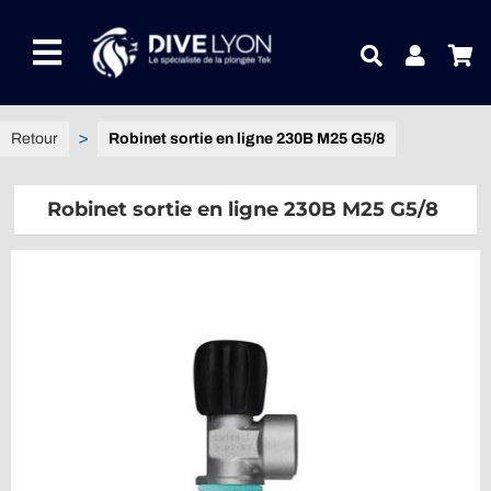
Passer
au
Toggle
contenu
Navigation
NOTRE UNIVERS PRODUITS
Robinet sortie en ligne 230B M25 G5/8
NOTRE MAGASIN
Robinet sortie en ligne 230B M25 G5/8
CONTACTEZ-NOUS
IDEES CADEAUX
Guides
Blog