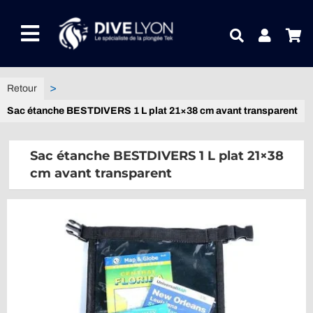
Passer
au
Toggle
contenu
Navigation
NOTRE UNIVERS PRODUITS
Sac étanche BESTDIVERS 1 L plat 21×38 cm avant transparent
NOTRE MAGASIN
Sac étanche BESTDIVERS 1 L plat 21×38
CONTACTEZ-NOUS
cm avant transparent
IDEES CADEAUX
Guides
Blog