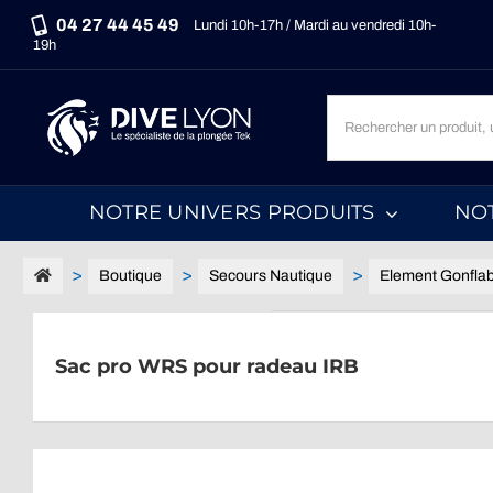
Passer
04 27 44 45 49
Lundi 10h-17h / Mardi au vendredi 10h-
au
19h
contenu
Recherche
un
produit,
une
NOTRE UNIVERS PRODUITS
NO
marque,
une
catégorie...
Boutique
Secours Nautique
Element Gonflab
Sac pro WRS pour radeau IRB