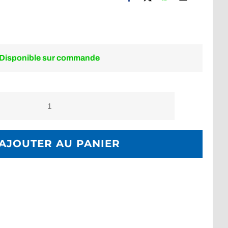
Disponible sur commande
quantité
de
Sac
AJOUTER AU PANIER
pro
WRS
pour
radeau
IRB