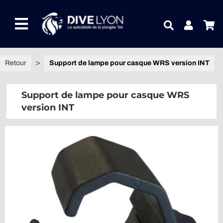
Passer
au
Toggle
contenu
Navigation
NOTRE UNIVERS PRODUITS
Support de lampe pour casque WRS version INT
NOTRE MAGASIN
Support de lampe pour casque WRS
version INT
CONTACTEZ-NOUS
IDEES CADEAUX
Guides
Blog