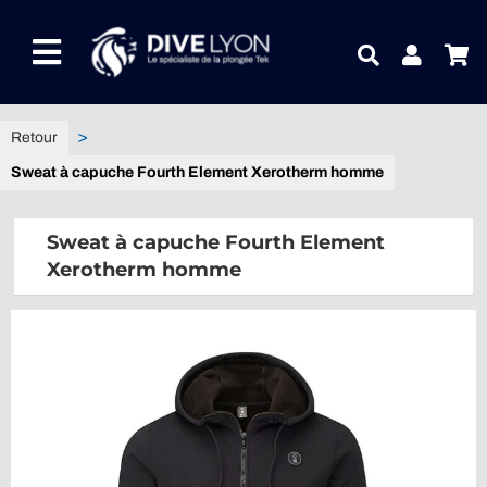
Passer
au
Toggle
contenu
Navigation
NOTRE UNIVERS PRODUITS
Sweat à capuche Fourth Element Xerotherm homme
NOTRE MAGASIN
Sweat à capuche Fourth Element
CONTACTEZ-NOUS
Xerotherm homme
IDEES CADEAUX
Guides
Blog