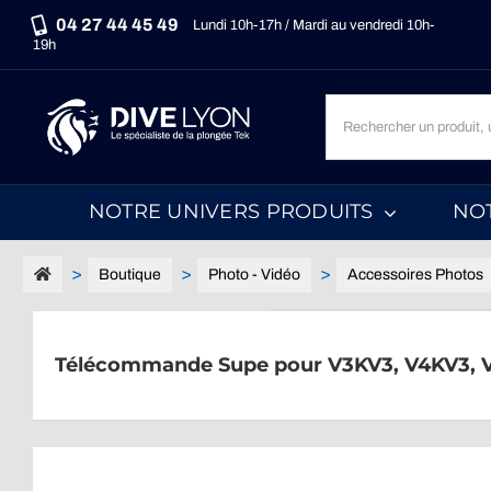
Passer
04 27 44 45 49
Lundi 10h-17h / Mardi au vendredi 10h-
au
19h
contenu
Recherche
un
produit,
une
NOTRE UNIVERS PRODUITS
NO
marque,
une
catégorie...
Boutique
Photo - Vidéo
Accessoires Photos
Télécommande Supe pour V3KV3, V4KV3, 