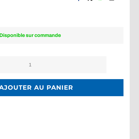
Disponible sur commande
quantité
de
Télécommande
AJOUTER AU PANIER
Supe
pour
V3KV3,
V4KV3,
V6KV3,
M15,
M15PRO