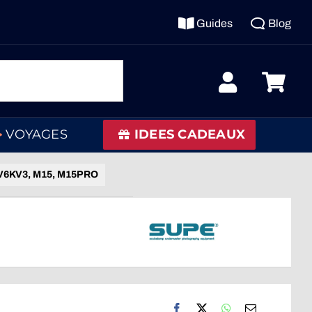
Guides
Blog
VOYAGES
IDEES CADEAUX
 V6KV3, M15, M15PRO