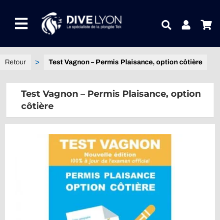
Passer
au
Toggle
contenu
Navigation
NOTRE UNIVERS PRODUITS
Test Vagnon – Permis Plaisance, option côtière
NOTRE MAGASIN
Test Vagnon – Permis Plaisance, option
côtière
CONTACTEZ-NOUS
IDEES CADEAUX
Guides
Blog