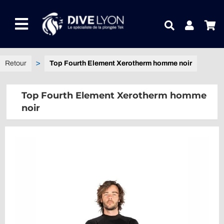
Passer
au
Toggle
contenu
Navigation
NOTRE UNIVERS PRODUITS
Top Fourth Element Xerotherm homme noir
NOTRE MAGASIN
Top Fourth Element Xerotherm homme
noir
CONTACTEZ-NOUS
IDEES CADEAUX
Guides
Blog