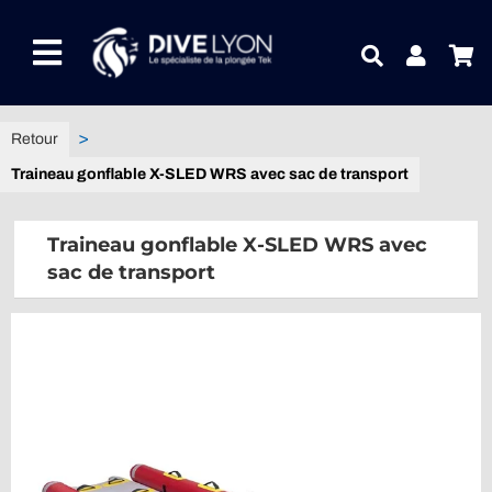
Passer
au
Toggle
contenu
Navigation
NOTRE UNIVERS PRODUITS
Traineau gonflable X-SLED WRS avec sac de transport
NOTRE MAGASIN
Traineau gonflable X-SLED WRS avec
CONTACTEZ-NOUS
sac de transport
IDEES CADEAUX
Guides
Blog