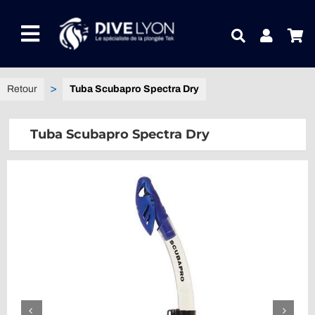
Passer
au
Toggle
contenu
Navigation
NOTRE UNIVERS PRODUITS
Tuba Scubapro Spectra Dry
NOTRE MAGASIN
Tuba Scubapro Spectra Dry
CONTACTEZ-NOUS
IDEES CADEAUX
Guides
Blog