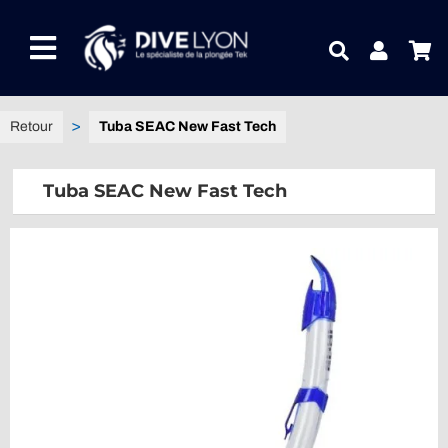
Passer
au
Toggle
contenu
Navigation
NOTRE UNIVERS PRODUITS
Tuba SEAC New Fast Tech
NOTRE MAGASIN
Tuba SEAC New Fast Tech
CONTACTEZ-NOUS
IDEES CADEAUX
Guides
Blog