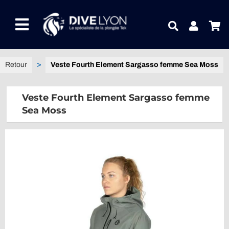
Passer
au
Toggle
contenu
Navigation
NOTRE UNIVERS PRODUITS
Veste Fourth Element Sargasso femme Sea Moss
NOTRE MAGASIN
Veste Fourth Element Sargasso femme
Sea Moss
CONTACTEZ-NOUS
IDEES CADEAUX
Guides
Blog