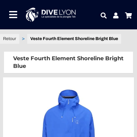
Passer
au
Toggle
contenu
Navigation
NOTRE UNIVERS PRODUITS
Veste Fourth Element Shoreline Bright Blue
NOTRE MAGASIN
Veste Fourth Element Shoreline Bright
Blue
CONTACTEZ-NOUS
IDEES CADEAUX
Guides
Blog