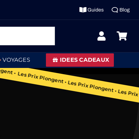
Guides
Blog
x Plongent •
ay •
VOYAGES
IDEES CADEAUX
Les Prix Plongent • Les Prix Plongent • Les