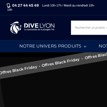
Passer
04 27 44 45 49
Lundi 10h-17h / Mardi au vendredi 10h-
au
19h
contenu
Recherche
un
Les Prix Plon
Offres Black Friday • Offres
produit,
une
NOTRE UNIVERS PRODUITS
NO
marque,
une
catégorie...
ay • Offres Black Friday •