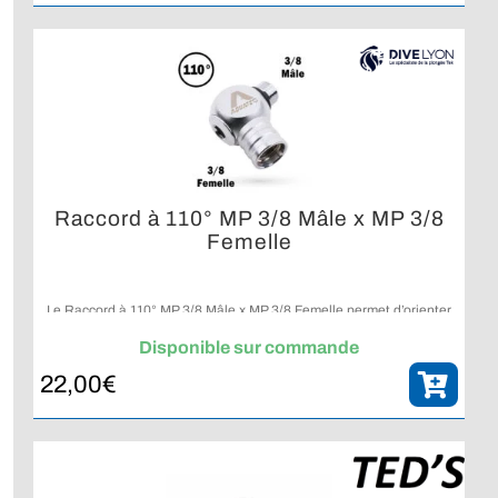
Raccord à 110° MP 3/8 Mâle x MP 3/8
Femelle
Le Raccord à 110° MP 3/8 Mâle x MP 3/8 Femelle permet d’orienter
un flexible moyenne pression tout en facilitant l’intégration de
votre équipement de plongée grâce à son angle de 110°.
Disponible sur commande
22,00
€