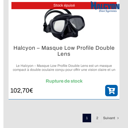
Stock épuisé
Halcyon – Masque Low Profile Double
Lens
Le Halcyon – Masque Low Profile Double Lens est un masque
compact à double oculaire conçu pour offrir une vision claire et un
volume interne réduit.
Rupture de stock
102,70
€
1
2
Suivant