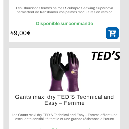
Les Chaussons fermés palmes Scubapro Seawing Supernova
permettent de transformer vos palmes modulaires en version
chaussante, idéales pour la plongée en eaux tropicales.
Disponible sur commande
49,00
€
Gants maxi dry TED’S Technical and
Easy – Femme
Les Gants maxi dry TED’S Technical and Easy – Femme offrent une
excellente sensibilité tactile et une grande résistance à l’usure
pour les plongeuses recherchant précision et confort lors de leurs
immersions.