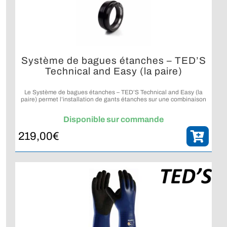
Système de bagues étanches – TED’S
Technical and Easy (la paire)
Le Système de bagues étanches – TED’S Technical and Easy (la
paire) permet l’installation de gants étanches sur une combinaison
tout en offrant une solution certifiée, conçue et fabriquée en Haute-
Savoie.
Disponible sur commande
219,00
€