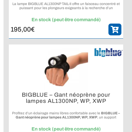
La lampe BIGBLUE AL1300NP TAIL-II offre un faisceau concentré et
puissant pour les plongeurs exigeants à la recherche d’un
éclairage technique fiable et précis sous l’eau.
En stock (peut être commandé)
195,00
€
BIGBLUE – Gant néoprène pour
lampes AL1300NP, WP, XWP
Profitez d’un éclairage mains libres confortable avec le
BIGBLUE –
Gant néoprène pour lampes AL1300NP, WP, XWP
, un support
pratique et robuste pour les lampes de la série AL900 à AL1300 et
CF900 à CF1300.
En stock (peut être commandé)