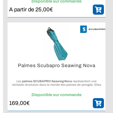
Disponible sur commande
A partir de
25,00
€
Palmes Scubapro Seawing Nova
Les
palmes SCUBAPRO Seawing Nova
représentent une
véritable révolution dans le monde des palmes de plongée. Elles
combinent l’expertise historique de SCUBAPRO en matière de
propulsion sous-marine avec des
innovations hydrodynamiques
Disponible sur commande
de pointe
, offrant un équilibre unique entre puissance, confort et
efficacité.
169,00
€