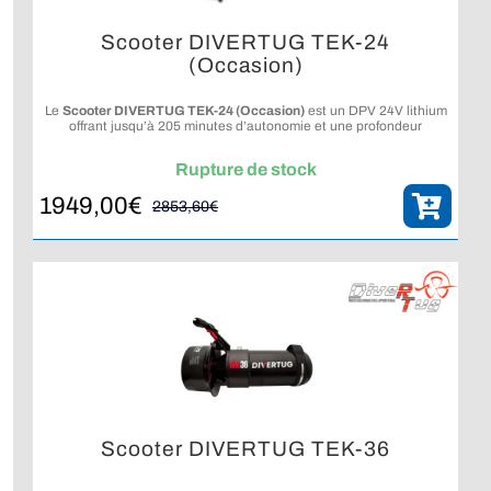
Scooter DIVERTUG TEK-24
(Occasion)
Le
Scooter DIVERTUG TEK-24 (Occasion)
est un DPV 24V lithium
offrant jusqu’à 205 minutes d’autonomie et une profondeur
maximale de 130 m.
Rupture de stock
1949,00
€
2853,60
€
Le
Le
prix
prix
initial
actuel
était :
est :
2853,60€.
1949,00€.
Scooter DIVERTUG TEK-36