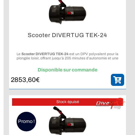
Scooter DIVERTUG TEK-24
Le
Scooter DIVERTUG TEK-24
est un DPV polyvalent pour la
plongée loisir, offrant jusqu’à 205 minutes d’autonomie et une
profondeur d’utilisation de 130 m.
Disponible sur commande
2853,60
€
Stock épuisé
Promo !