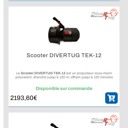
Scooter DIVERTUG TEK-12
Le
Scooter DIVERTUG TEK-12
est un propulseur sous-marin
polyvalent, étanche jusqu’à 130 m, offrant jusqu’à 120 minutes
d’autonomie en vitesse lente.
Disponible sur commande
2193,60
€