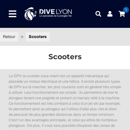
Passer
au
1
Toggle
contenu
Navigation
NOTRE UNIVERS PRODUITS
Scooters
NOTRE MAGASIN
Scooters
CONTACTEZ-NOUS
Le DPV ou scooter sous-marin est un appareil mécanique qui
IDEES CADEAUX
possède un moteur électrique et une hélice. Il existe plusieurs types
de DPV sur le marcher, les plus courants sont en général très simple
à utiliser. Leur fonctionnement est simple : ils permettent de tirer le
Guides
plongeur tenant une poignée et portant un harnais relié à la machine.
Ce fonctionnement est très similaire à celui d’un jet ski par exemple,
ils permettent ainsi au plongeur qui l’utilise d’aller plus vite et donc
Blog
de parcourir de plus grandes distances dans un temps minimum.
C’est l’un des avantages principale, et celui qui attire de nombreux
plongeurs. De plus, il vous sera possible d’explorer des zones de