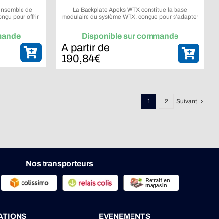
 ensemble de
La Backplate Apeks WTX constitue la base
çu pour offrir
modulaire du système WTX, conçue pour s’adapter
e, y compris en
à de nombreuses configurations de plongée.
mande
Disponible sur commande
A partir de
190,84
€
1
2
Suivant
Nos transporteurs
ATIONS
EVENEMENTS