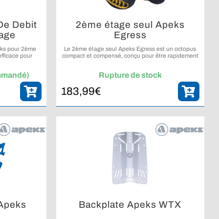
De Debit
2ème étage seul Apeks
age
Egress
eks pour 2ème
Le 2ème étage seul Apeks Egress est un octopus
efficace pour
compact et compensé, conçu pour être rapidement
riser votre
accessible et facile à utiliser en situation
d’assistance.
ommandé)
Rupture de stock
183,99
€
 Apeks
Backplate Apeks WTX