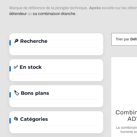
Marque de référence de la plongée technique,
Apeks
excelle sur les dét
détendeur
ou
sa combinaison étanche
.
Trier par
Déf
🔎 Recherche
✅ En stock
🏷️ Bons plans
Combin
AD
📂 Catégories
La combinai
homme est
thermique s