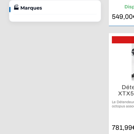
lors
Dis
🏭 Marques
549,00
Dét
XTX5
Le Détendeu
octopus assoc
pour une c
781,99