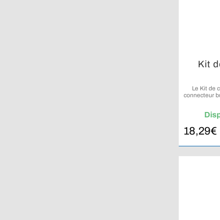
Kit 
Le Kit de
connecteur b
v
Dis
18,29
€