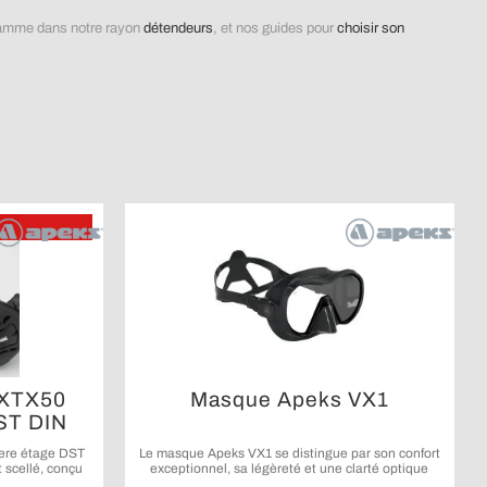
 gamme dans notre rayon
détendeurs
, et nos guides pour
choisir son
 XTX50
Masque Apeks VX1
DST DIN
ere étage DST
Le masque Apeks VX1 se distingue par son confort
 scellé, conçu
exceptionnel, sa légèreté et une clarté optique
rmances en
remarquable pour des plongées agréables et sans