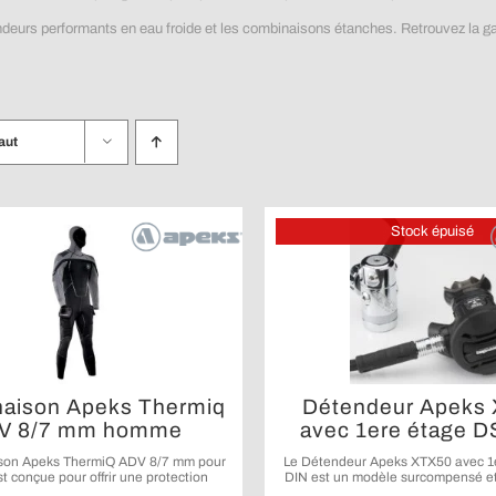
endeurs performants en eau froide et les combinaisons étanches. Retrouvez la
aut
Stock épuisé
aison Apeks Thermiq
Détendeur Apeks
V 8/7 mm homme
avec 1ere étage 
son Apeks ThermiQ ADV 8/7 mm pour
Le Détendeur Apeks XTX50 avec 1
 conçue pour offrir une protection
DIN est un modèle surcompensé et
upérieure et un confort exceptionnel
pour allier durabilité et perfo