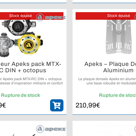
Stock épuisé
Stock épuisé
eur Apeks pack MTX-
Apeks – Plaque D
C DIN + octopus
Aluminium
r Apeks pack MTX-RC DIN + octopus
La plaque dorsale Apeks en alumi
tesse d’inspiration militaire et confort
une base robuste et modulabl
re réglable pour les environnements
configuration d’un équipement
exigeants.
technique.
Rupture de stock
Rupture de stoc
9
€
210,99
€