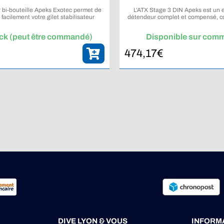
 bi-bouteille Apeks Exotec permet de
L’ATX Stage 3 DIN Apeks est un
 facilement votre gilet stabilisateur
détendeur complet et compensé, con
ur l’utilisation de deux cylindres.
des performances fiables en plongé
eaux froides.
ck (peut être commandé)
Disponible sur com
474,17
€
DIVE LYON & VOUS
INFORM