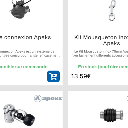
de connexion Apeks
Kit Mousqueton In
Apeks
 connexion Apeks est un système de
Le Kit Mousqueton Inox 75mm Ap
ungee conçu pour ranger efficacement
fixer facilement différents accessoi
otre détendeur de secours.
l’équipement.
ponible sur commande
En stock (peut être c
13,59
€