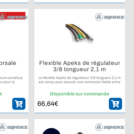
orsale
Flexible Apeks de régulateur
3/8 longueur 2,1 m
nium constitue
Le flexible Apeks de régulateur 3/8 longueur 2,1 m
e pour la
est conçu pour assurer une connexion fiable entre
 de plongée
les éléments du détendeur en plongée.
k
Disponible sur commande
66,64
€