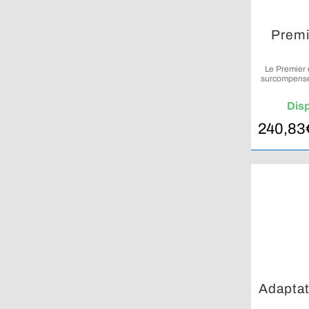
Premi
Le Premier
surcompensé e
Dis
240,83
Adaptat