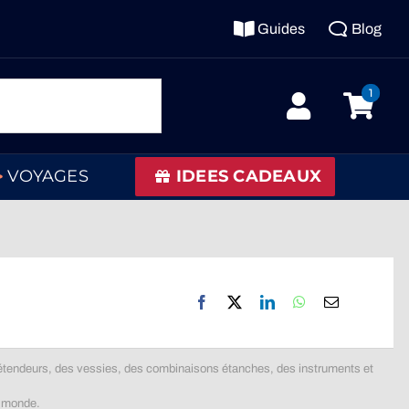
Guides
Blog
1
VOYAGES
IDEES CADEAUX
étendeurs, des vessies, des combinaisons étanches, des instruments et
u monde.