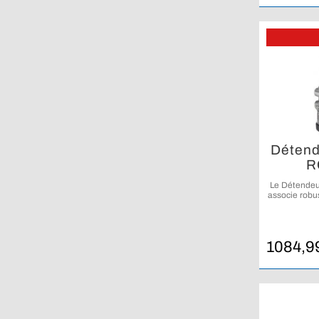
Détend
R
Le Détendeu
associe robus
respiratoi
1084,9