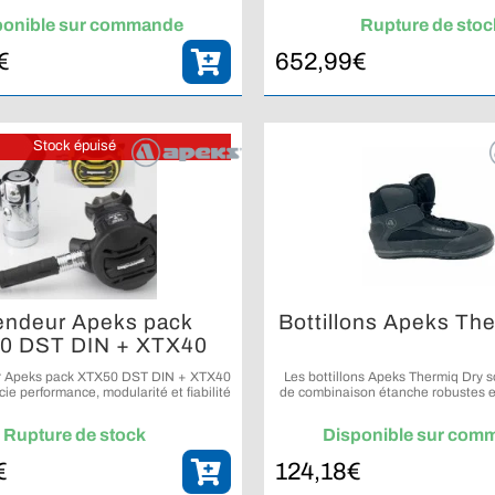
 des plongées en eaux froides.
profondeur.
ponible sur commande
Rupture de stoc
€
652,99
€
Stock épuisé
endeur Apeks pack
Bottillons Apeks Th
0 DST DIN + XTX40
octopus
r Apeks pack XTX50 DST DIN + XTX40
Les bottillons Apeks Thermiq Dry s
ie performance, modularité et fiabilité
de combinaison étanche robustes e
onfiguration complète et cohérente.
conçues pour protéger efficacement
environnements exigean
Rupture de stock
Disponible sur com
€
124,18
€