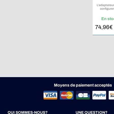
L’adaptateur
configurer
EXOTEC po
En sto
74,96
€
Moyens de paiement acceptés
QUI SOMMES-NOUS?
UNE QUESTION?