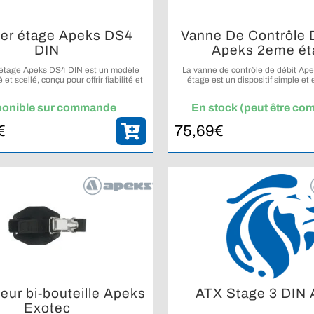
er étage Apeks DS4
Vanne De Contrôle 
DIN
Apeks 2eme ét
 étage Apeks DS4 DIN est un modèle
La vanne de contrôle de débit Ap
t scellé, conçu pour offrir fiabilité et
étage est un dispositif simple et 
performances en plongée.
limiter un débit continu et sécu
alimentation en air.
ponible sur commande
En stock (peut être c
€
75,69
€
eur bi-bouteille Apeks
ATX Stage 3 DIN
Exotec