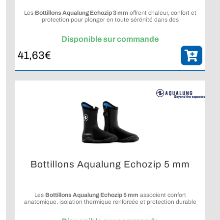
Les
Bottillons Aqualung Echozip 3 mm
offrent chaleur, confort et
protection pour plonger en toute sérénité dans des
environnements variés.
Disponible sur commande
41,63
€
Bottillons Aqualung Echozip 5 mm
Les
Bottillons Aqualung Echozip 5 mm
associent confort
anatomique, isolation thermique renforcée et protection durable
pour vos plongées.