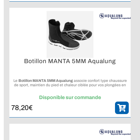
Botillon MANTA 5MM Aqualung
Le
Botillon MANTA 5MM Aqualung
associe confort type chaussure
de sport, maintien du pied et chaleur ciblée pour vos plongées en
eaux tempérées à fraîches.
Disponible sur commande
78,20
€