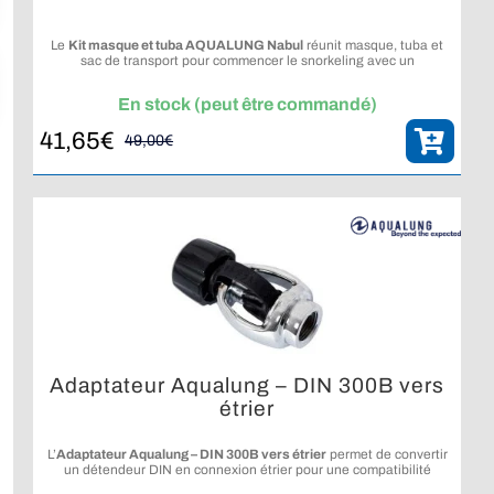
Le
Kit masque et tuba AQUALUNG Nabul
réunit masque, tuba et
sac de transport pour commencer le snorkeling avec un
équipement complet, léger et confortable.
En stock (peut être commandé)
41,65
€
49,00
€
Le
Le
prix
prix
initial
actuel
était :
est :
49,00€.
41,65€.
Adaptateur Aqualung – DIN 300B vers
étrier
L’
Adaptateur Aqualung – DIN 300B vers étrier
permet de convertir
un détendeur DIN en connexion étrier pour une compatibilité
étendue en voyage.