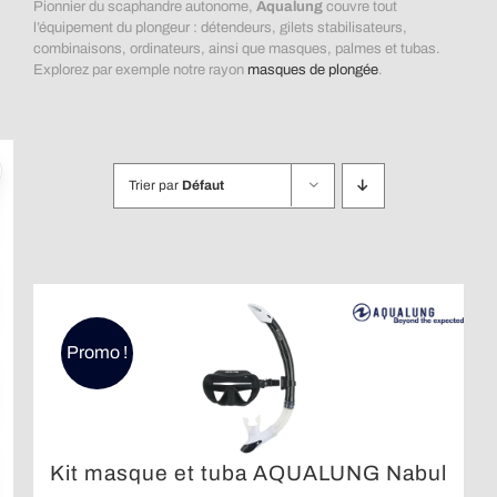
Pionnier du scaphandre autonome,
Aqualung
couvre tout
l’équipement du plongeur : détendeurs, gilets stabilisateurs,
combinaisons, ordinateurs, ainsi que masques, palmes et tubas.
Explorez par exemple notre rayon
masques de plongée
.
Trier par
Défaut
Promo !
Kit masque et tuba AQUALUNG Nabul