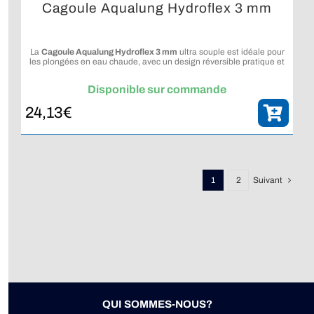
Cagoule Aqualung Hydroflex 3 mm
La
Cagoule Aqualung Hydroflex 3 mm
ultra souple est idéale pour
les plongées en eau chaude, avec un design réversible pratique et
polyvalent.
Disponible sur commande
24,13
€
1
2
Suivant
QUI SOMMES-NOUS?