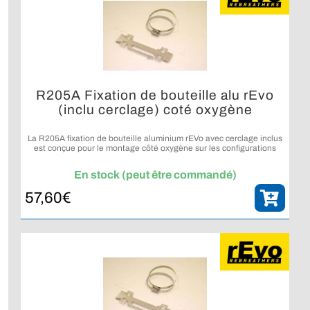
R205A Fixation de bouteille alu rEvo
(inclu cerclage) coté oxygène
La R205A fixation de bouteille aluminium rEVo avec cerclage inclus
est conçue pour le montage côté oxygène sur les configurations
rEVo compatibles.
En stock (peut être commandé)
57,60
€