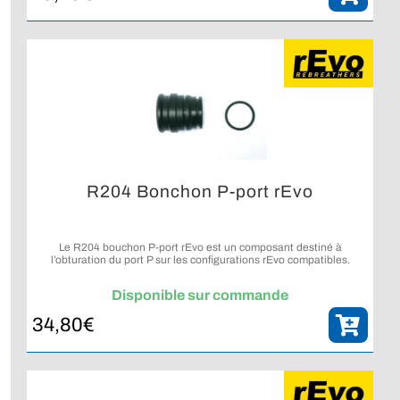
R204 Bonchon P-port rEvo
Le R204 bouchon P-port rEvo est un composant destiné à
l’obturation du port P sur les configurations rEvo compatibles.
Disponible sur commande
34,80
€