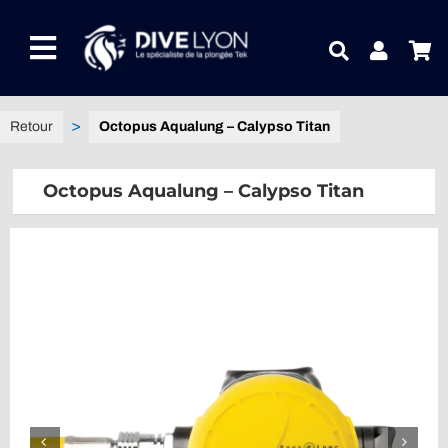
Passer
au
Toggle
contenu
Navigation
NOTRE UNIVERS PRODUITS
Octopus Aqualung – Calypso Titan
NOTRE MAGASIN
Octopus Aqualung – Calypso Titan
CONTACTEZ-NOUS
IDEES CADEAUX
Guides
Blog