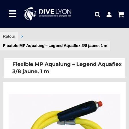
Passer
au
Toggle
contenu
Navigation
NOTRE UNIVERS PRODUITS
Flexible MP Aqualung – Legend Aquaflex 3/8 jaune, 1 m
NOTRE MAGASIN
Flexible MP Aqualung – Legend Aquaflex
CONTACTEZ-NOUS
3/8 jaune, 1 m
IDEES CADEAUX
Guides
Blog