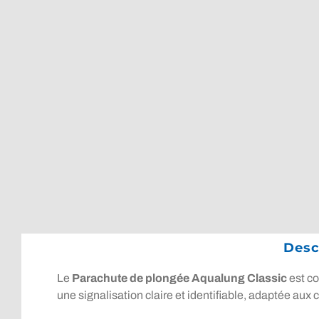
Desc
Le
Parachute de plongée Aqualung Classic
est co
une signalisation claire et identifiable, adaptée aux c