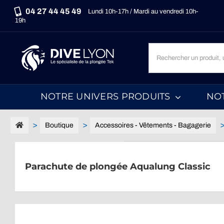
Passer
04 27 44 45 49
Lundi 10h-17h / Mardi au vendredi 10h-
au
19h
contenu
Recherche
un
produit,
une
NOTRE UNIVERS PRODUITS
NO
marque,
une
catégorie...
Boutique
Accessoires - Vêtements - Bagagerie
Parachute de plongée Aqualung Classic