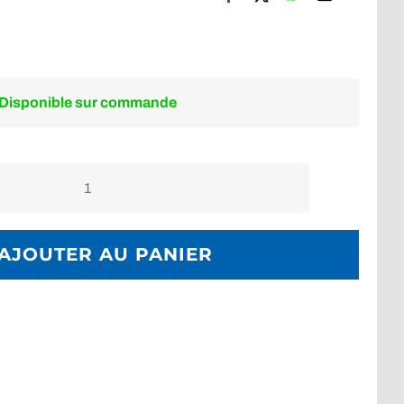
Disponible sur commande
quantité
de
Parachute
AJOUTER AU PANIER
de
plongée
Aqualung
Classic