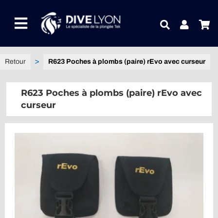
Passer
au
Toggle
contenu
Navigation
NOTRE UNIVERS PRODUITS
R623 Poches à plombs (paire) rEvo avec curseur
NOTRE MAGASIN
R623 Poches à plombs (paire) rEvo avec
curseur
CONTACTEZ-NOUS
IDEES CADEAUX
Guides
Blog