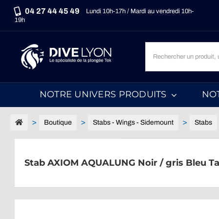
Passer
04 27 44 45 49
Lundi 10h-17h / Mardi au vendredi 10h-
au
19h
contenu
Recherche
un
produit,
une
NOTRE UNIVERS PRODUITS
NO
marque,
une
catégorie...
Boutique
Stabs - Wings - Sidemount
Stabs
Stab AXIOM AQUALUNG Noir / gris Bleu Tai