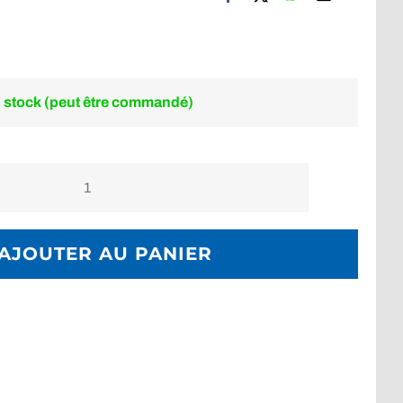
 stock (peut être commandé)
quantité
de
Stab
AJOUTER AU PANIER
AXIOM
AQUALUNG
Noir
/
gris
Bleu
Taille