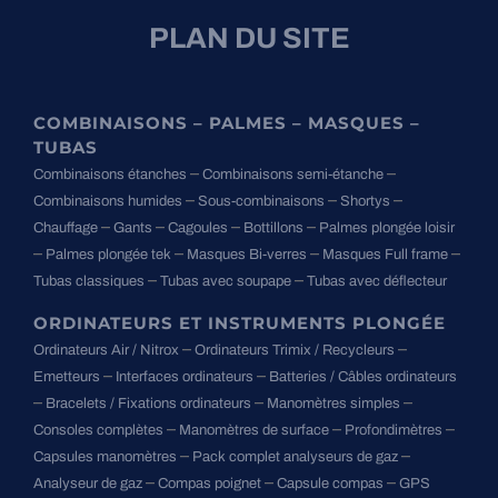
PLAN DU SITE
COMBINAISONS – PALMES – MASQUES –
TUBAS
–
–
Combinaisons étanches
Combinaisons semi-étanche
–
–
–
Combinaisons humides
Sous-combinaisons
Shortys
–
–
–
–
Chauffage
Gants
Cagoules
Bottillons
Palmes plongée loisir
–
–
–
–
Palmes plongée tek
Masques Bi-verres
Masques Full frame
–
–
Tubas classiques
Tubas avec soupape
Tubas avec déflecteur
ORDINATEURS ET INSTRUMENTS PLONGÉE
–
–
Ordinateurs Air / Nitrox
Ordinateurs Trimix / Recycleurs
–
–
Emetteurs
Interfaces ordinateurs
Batteries / Câbles ordinateurs
–
–
–
Bracelets / Fixations ordinateurs
Manomètres simples
–
–
–
Consoles complètes
Manomètres de surface
Profondimètres
–
–
Capsules manomètres
Pack complet analyseurs de gaz
–
–
–
Analyseur de gaz
Compas poignet
Capsule compas
GPS