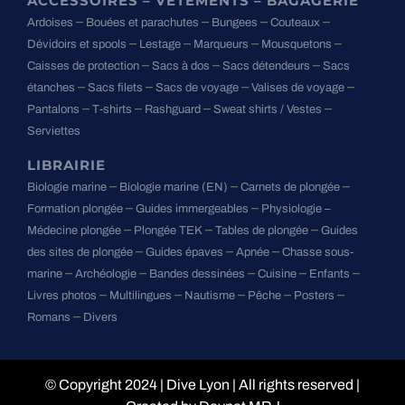
ACCESSOIRES – VÊTEMENTS – BAGAGERIE
–
–
–
–
Ardoises
Bouées et parachutes
Bungees
Couteaux
–
–
–
–
Dévidoirs et spools
Lestage
Marqueurs
Mousquetons
–
–
–
Caisses de protection
Sacs à dos
Sacs détendeurs
Sacs
–
–
–
–
étanches
Sacs filets
Sacs de voyage
Valises de voyage
–
–
–
–
Pantalons
T-shirts
Rashguard
Sweat shirts / Vestes
Serviettes
LIBRAIRIE
–
–
–
Biologie marine
Biologie marine (EN)
Carnets de plongée
–
–
Formation plongée
Guides immergeables
Physiologie –
–
–
–
Médecine plongée
Plongée TEK
Tables de plongée
Guides
–
–
–
des sites de plongée
Guides épaves
Apnée
Chasse sous-
–
–
–
–
–
marine
Archéologie
Bandes dessinées
Cuisine
Enfants
–
–
–
–
–
Livres photos
Multilingues
Nautisme
Pêche
Posters
–
Romans
Divers
© Copyright 2024 |
Dive Lyon
| All rights reserved |