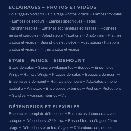
ECLAIRAGES – PHOTOS ET VIDÉOS
–
–
Eclairage exploration
Eclairage Photos/vidéos
Lampes frontales
–
–
–
Lampes de secours
Lampes spécifiques
Têtes
–
–
interchangeables
Batteries et chargeurs éclairages
Poignées,
–
–
–
gants et cagoules
Adaptateurs / Fixations
Dragonnes
Platines
–
–
photos et vidéos
Bras photos et vidéos
Adaptateurs / Fixations
–
photos et vidéos
Filtres photos et vidéos
STABS – WINGS – SIDEMOUNT
–
–
–
Stabs dorsales
Stabs enveloppantes
Bouées
Ensembles
–
–
–
–
Wings
Harnais Wings
Plaques dorsales
Bouées sidemount
–
–
Ensembles sidemount
Harnais sidemount
Adaptateurs mono
–
–
–
–
bouteille
Anneaux
Enveloppes externes
Poches
Protections
–
–
–
Sangles
Vessies internes
Vis
DÉTENDEURS ET FLEXIBLES
–
Ensembles complets détendeurs
Ensembles détendeurs avec
–
–
octopus
Détendeurs o2 / Nitrox
Ensembles 1er étage + 2ème
–
–
étage
Détendeurs premiers étages
Détendeurs deuxièmes