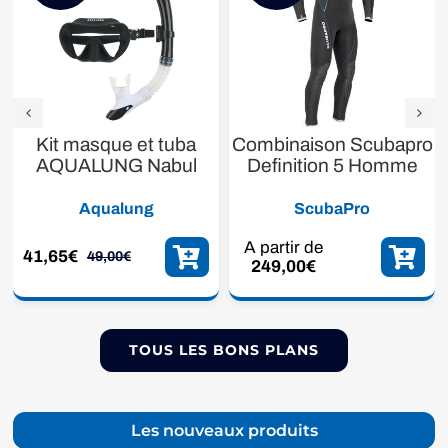
Kit masque et tuba
Combinaison Scubapro
AQUALUNG Nabul
Definition 5 Homme
Aqualung
ScubaPro
A partir de
41,65
€
49,00
€
Le
Le
249,00
€
prix
prix
initial
actuel
était :
est :
49,00€.
41,65€.
TOUS LES BONS PLANS
Les nouveaux produits