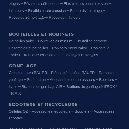
–
–
–
étages
Révisions détendeurs
Flexible moyenne pression
–
–
–
Inflateurs
Flexible haute pression
Raccords 1er étage
–
Raccords 2ème étage
Raccords inflateurs
BOUTEILLES ET ROBINETS
–
–
–
Bouteilles acier
Bouteilles aluminium
Bouteilles carbone
–
–
Ensembles bi-bouteilles
Robinets mono-valve
Robinets 2
–
–
sorties
Adaptateurs Robinets
Cerclages et sangles
GONFLAGE
–
–
Compresseurs BAUER
Pièces détachées BAUER
Rampe de
–
–
–
–
gonflage
Surfiltration
Accessoires compresseurs
Boosters
–
–
Lyres
Stations de gonflage AIR
Stations de gonflage NITROX /
TRIMIX
SCOOTERS ET RECYCLEURS
–
–
–
Cellules O2
Accessoires recycleurs
Scooters
Accessoires
scooters