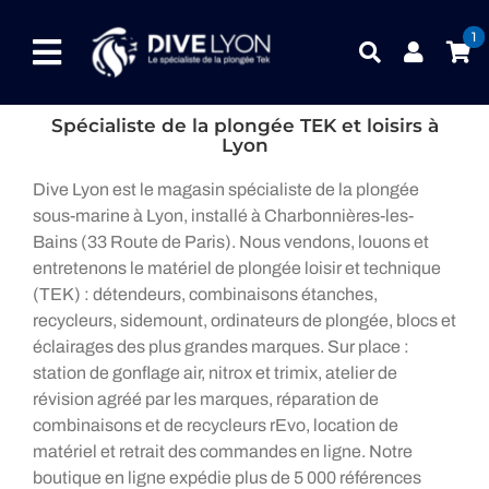
Passer
au
1
Toggle
contenu
Navigation
Spécialiste de la plongée TEK et loisirs à
NOTRE UNIVERS PRODUITS
Lyon
Dive Lyon est le magasin spécialiste de la plongée
NOTRE MAGASIN
sous-marine à Lyon, installé à Charbonnières-les-
Bains (33 Route de Paris). Nous vendons, louons et
CONTACTEZ-NOUS
entretenons le matériel de plongée loisir et technique
(TEK) : détendeurs, combinaisons étanches,
IDEES CADEAUX
recycleurs, sidemount, ordinateurs de plongée, blocs et
éclairages des plus grandes marques. Sur place :
Guides
station de gonflage air, nitrox et trimix, atelier de
révision agréé par les marques, réparation de
Blog
combinaisons et de recycleurs rEvo, location de
matériel et retrait des commandes en ligne. Notre
boutique en ligne expédie plus de 5 000 références